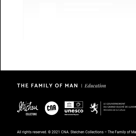
All rights reserved. © 2021 CNA. Steichen Collections – The Family of M