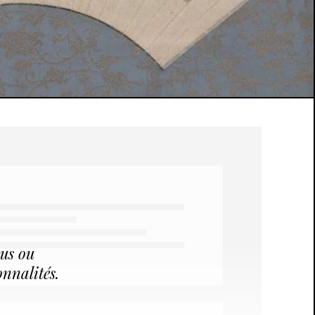
ous ou
onnalités.