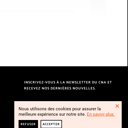
Sakai Hoitsu,
Harvest Moon and Raven Bean with Haiku,
1700-1800
INSCRIVEZ-VOUS À LA NEWSLETTER DU CNA ET
RECEVEZ NOS DERNIÈRES NOUVELLES.
FERME
Nous utilisons des cookies pour assurer la
meilleure expérience sur notre site.
En savoir plus.
REFUSER
ACCEPTER